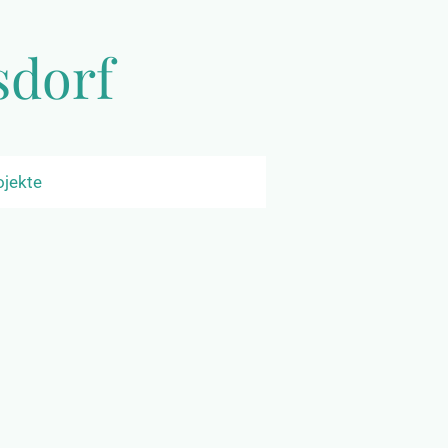
sdorf
ojekte