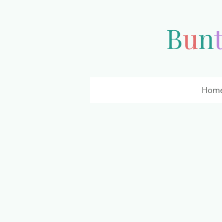
Zum
Hauptinhalt
B
u
n
springen
Hom