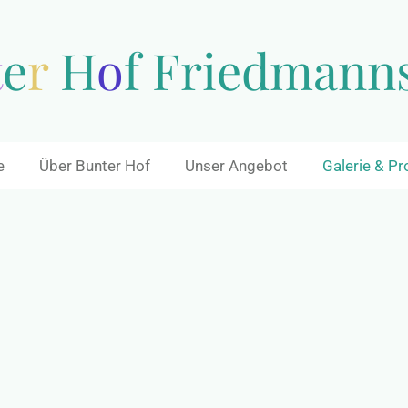
t
e
r
H
o
f Friedmann
e
Über Bunter Hof
Unser Angebot
Galerie & Pr